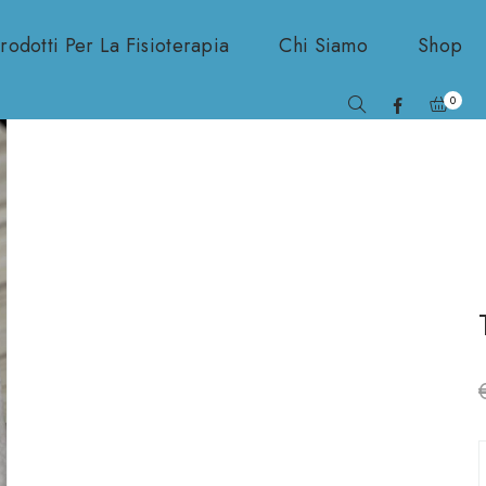
odotti Per La Fisioterapia
Chi Siamo
Shop
0