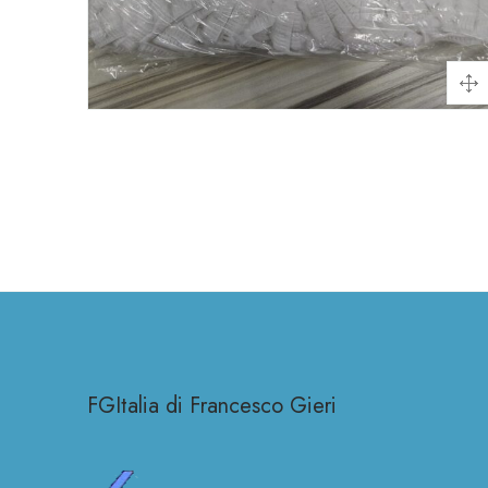
FGItalia di Francesco Gieri