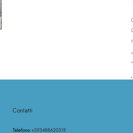
c
Contatti
Telefono:
+393488620319