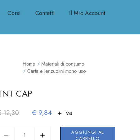
Corsi
Contatti
Il Mio Account
Home
Materiali di consumo
Carta e lenzuolini mono uso
TNT CAP
€
9,84
+ iva
€
12,30
AGGIUNGI AL
CARRELLO