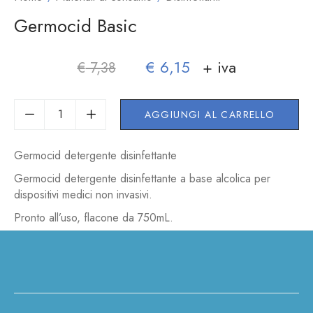
Germocid Basic
€
6,15
+ iva
€
7,38
AGGIUNGI AL CARRELLO
Germocid detergente disinfettante
Germocid detergente disinfettante a base alcolica per
dispositivi medici non invasivi.
Pronto all’uso, flacone da 750mL.
Tag:
Disinfettanti