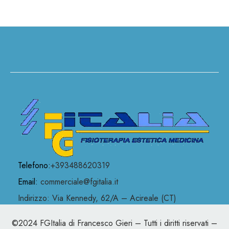
Telefono:
+393488620319
Email:
commerciale@fgitalia.it
Indirizzo: Via Kennedy, 62/A – Acireale (CT)
©2024 FGItalia di Francesco Gieri – Tutti i diritti riservati –